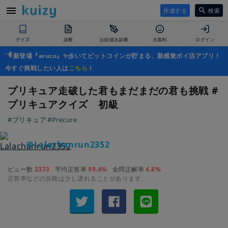
作成する
検索
クイズ
診断
お絵描き診断
大喜利
ログイン
新登場『aruco』✨歩いてビットコインが貯まる、新感覚ポイ活アプリ！
今すぐ挑戦したい人は
こちら
！
プリキュア走破した君もまだまだの君も挑戦 #
プリキュアクイズ 初級
#プリキュア
#Precure
＠Lalachanrun2352
ビュー数
2373
平均正答率
59.4%
全問正解率
4.8%
正答率などの反映は少し遅れることがあります。