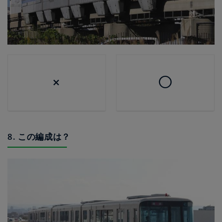
×
◯
8. この編成は？