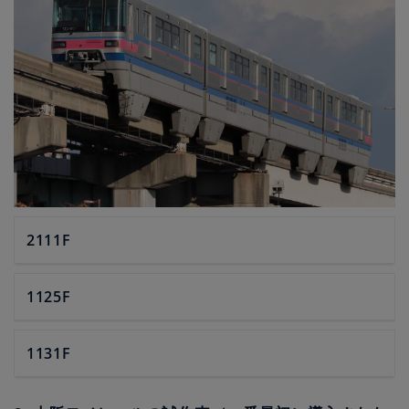
2111F
1125F
1131F