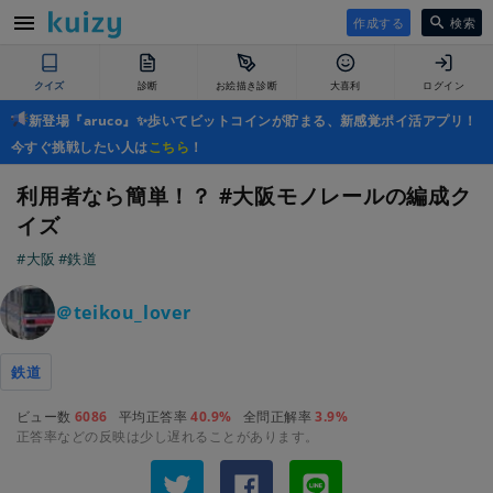
作成する
検索
クイズ
診断
お絵描き診断
大喜利
ログイン
新登場『aruco』✨歩いてビットコインが貯まる、新感覚ポイ活アプリ！
今すぐ挑戦したい人は
こちら
！
利用者なら簡単！？ #大阪モノレールの編成ク
イズ
#大阪
#鉄道
＠teikou_lover
鉄道
ビュー数
6086
平均正答率
40.9%
全問正解率
3.9%
正答率などの反映は少し遅れることがあります。