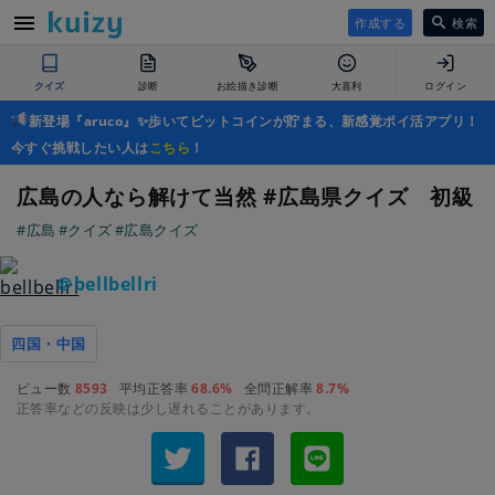
作成する
検索
クイズ
診断
お絵描き診断
大喜利
ログイン
新登場『aruco』✨歩いてビットコインが貯まる、新感覚ポイ活アプリ！
今すぐ挑戦したい人は
こちら
！
広島の人なら解けて当然 #広島県クイズ 初級
#広島
#クイズ
#広島クイズ
＠bellbellri
四国・中国
ビュー数
8593
平均正答率
68.6%
全問正解率
8.7%
正答率などの反映は少し遅れることがあります。