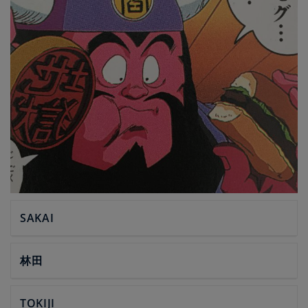
SAKAI
林田
TOKIJI