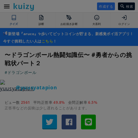
作成する
検索
クイズ
診断
お絵描き診断
大喜利
ログイン
新登場『aruco』✨歩いてビットコインが貯まる、新感覚ポイ活アプリ！
今すぐ挑戦したい人は
こちら
！
〜ドラゴンボール熱闘知識伝〜 #勇者からの挑
戦状パート２
#ドラゴンボール
＠yuusyatapion
ビュー数
2561
平均正答率
49.8%
全問正解率
6.5%
正答率などの反映は少し遅れることがあります。