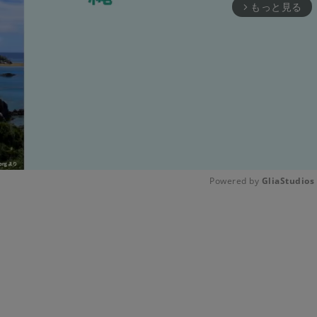
もっと見る
arrow_forward_ios
Powered by 
GliaStudios
Unmute