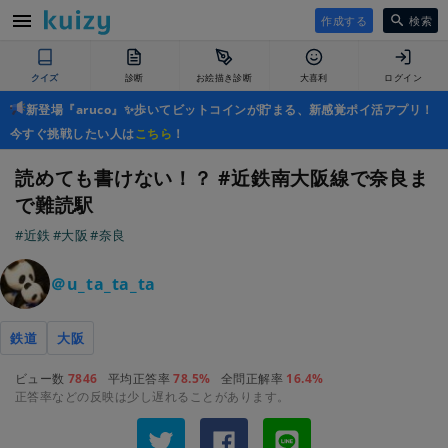
作成する
検索
クイズ
診断
お絵描き診断
大喜利
ログイン
新登場『aruco』✨歩いてビットコインが貯まる、新感覚ポイ活アプリ！
今すぐ挑戦したい人は
こちら
！
読めても書けない！？ #近鉄南大阪線で奈良ま
で難読駅
#近鉄
#大阪
#奈良
＠u_ta_ta_ta
鉄道
大阪
ビュー数
7846
平均正答率
78.5%
全問正解率
16.4%
正答率などの反映は少し遅れることがあります。