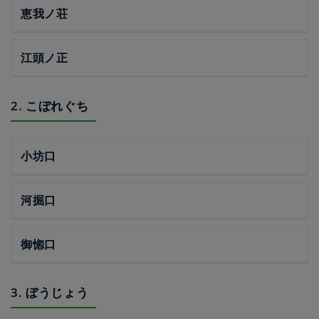
恵我ノ荘
江頭ノ正
2. こぼれぐち
小坊口
河掘口
御惚口
3. ぼうじょう