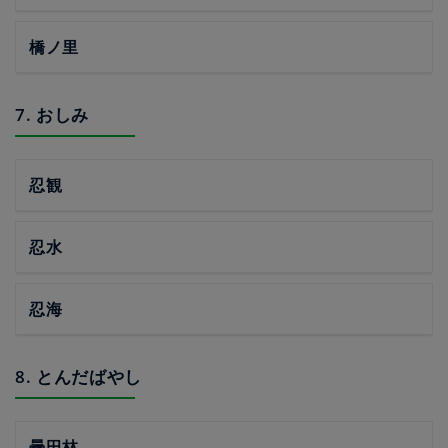
橋ノ里
7. おしみ
忍観
忍水
忍海
8. とんだばやし
曇田林