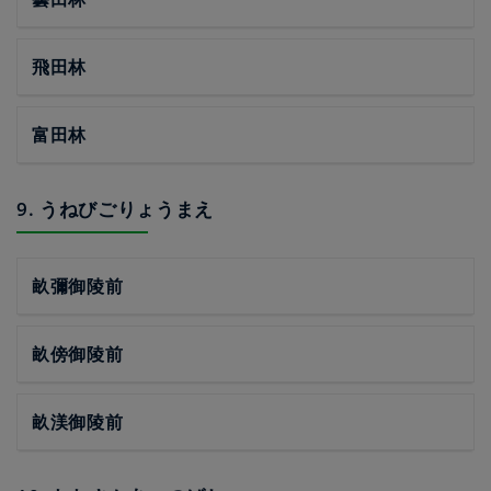
飛田林
富田林
9. うねびごりょうまえ
畝彌御陵前
畝傍御陵前
畝渼御陵前