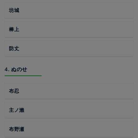
坊城
棒上
防丈
4. ぬのせ
布忍
主ノ瀨
布野瀬