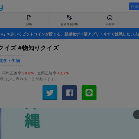
作成
診断
お絵描き診断
大喜利
uco』✨歩いてビットコインが貯まる、新感覚ポイ活アプリ！今すぐ挑戦したい人
クイズ #物知りクイズ
化学・生物
平均正答率
80.8%
全問正解率
42.7%
反映は少し遅れることがあります。
arrow_fo