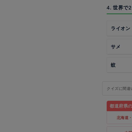
4. 世界
ライオン
サメ
蚊
クイズに間違
都道府県
北海道