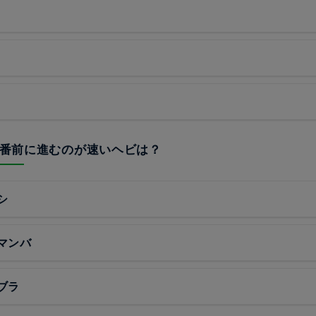
で1番前に進むのが速いヘビは？
シ
マンバ
ブラ