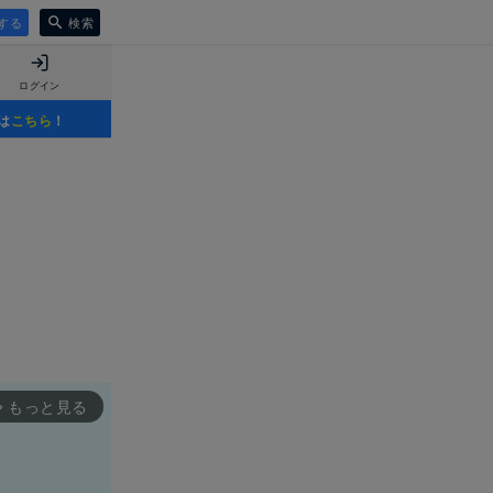
する
検索
ログイン
は
こちら
！
もっと見る
rward_ios