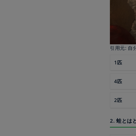
引用元: 自
1匹
4匹
2匹
2. 蛙と