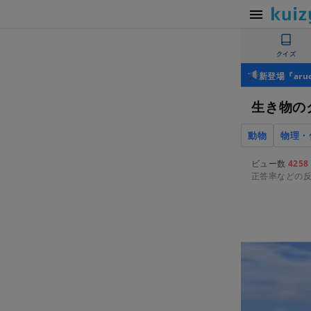
クイズ
新登場『ar
生き物の
動物
物理・
ビュー数
4258
正答率などの