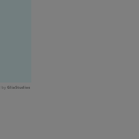
 by 
GliaStudios
Mute