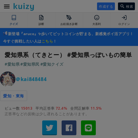
作成する
検索
クイズ
診断
お絵描き診断
大喜利
ログイン
新登場『aruco』✨歩いてビットコインが貯まる、新感覚ポイ活アプリ！
今すぐ挑戦したい人は
こちら
！
愛知県系（てきとー） #愛知県っぽいもの簡単
#愛知県
#愛知県民
#愛知クイズ
＠kai848484
愛知・東海
ビュー数
15013
平均正答率
72.4%
全問正解率
11.5%
正答率などの反映は少し遅れることがあります。