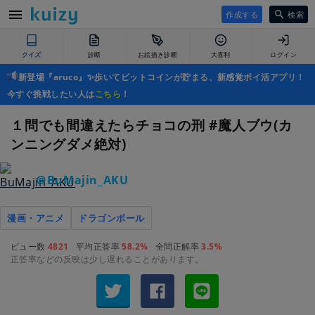
作成する
検索
クイズ
診断
お絵描き診断
大喜利
ログイン
新登場『aruco』✨歩いてビットコインが貯まる、新感覚ポイ活アプリ！
今すぐ挑戦したい人は
こちら
！
１問でも間違えたらチョコの刑 #魔人ブウ(カ
ンニングダメ絶対)
＠BuMajin_AKU
漫画・アニメ
ドラゴンボール
ビュー数
4821
平均正答率
58.2%
全問正解率
3.5%
正答率などの反映は少し遅れることがあります。