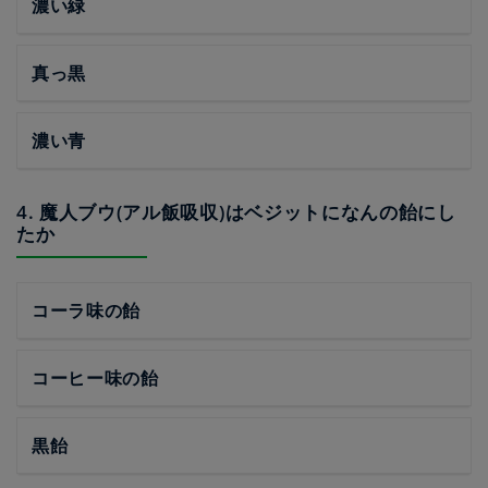
濃い緑
真っ黒
濃い青
4. 魔人ブウ(アル飯吸収)はベジットになんの飴にし
たか
コーラ味の飴
コーヒー味の飴
黒飴