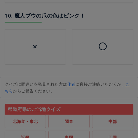
10. 魔人ブウの爪の色はピンク！
×
◯
クイズに間違いを発見された方は
作者
に直接ご連絡いただくか、
こ
ちら
からご報告ください。
都道府県のご当地クイズ
北海道・東北
関東
中部
近畿
中国
四国