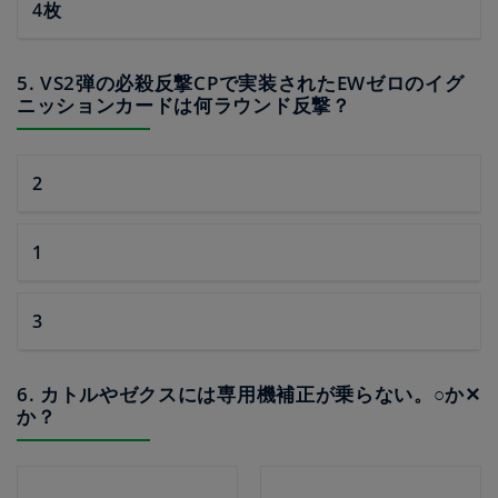
4枚
5. VS2弾の必殺反撃CPで実装されたEWゼロのイグ
ニッションカードは何ラウンド反撃？
2
1
3
6. カトルやゼクスには専用機補正が乗らない。○か✕
か？