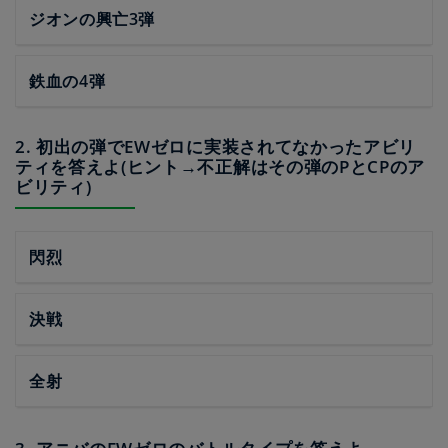
ジオンの興亡3弾
鉄血の4弾
2. 初出の弾でEWゼロに実装されてなかったアビリ
ティを答えよ(ヒント→不正解はその弾のPとCPのア
ビリティ)
閃烈
決戦
全射