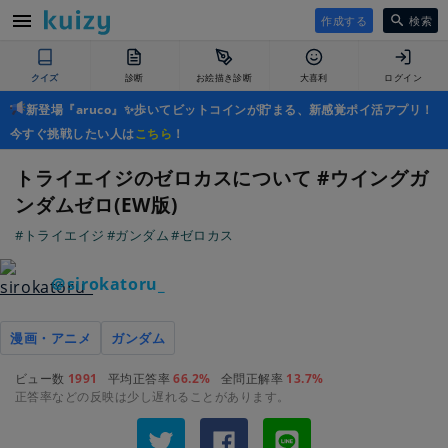
作成する
検索
クイズ
診断
お絵描き診断
大喜利
ログイン
新登場『aruco』✨歩いてビットコインが貯まる、新感覚ポイ活アプリ！
今すぐ挑戦したい人は
こちら
！
トライエイジのゼロカスについて #ウイングガ
ンダムゼロ(EW版)
#トライエイジ
#ガンダム
#ゼロカス
＠sirokatoru_
漫画・アニメ
ガンダム
ビュー数
1991
平均正答率
66.2%
全問正解率
13.7%
正答率などの反映は少し遅れることがあります。