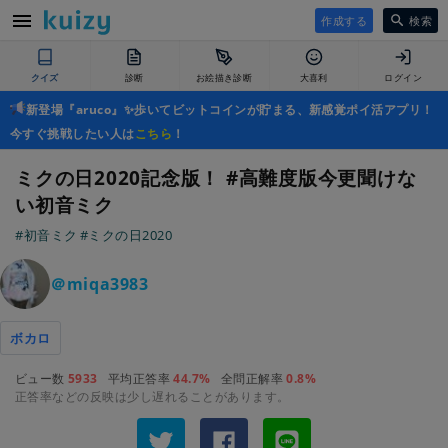
作成する
検索
クイズ
診断
お絵描き診断
大喜利
ログイン
新登場『aruco』✨歩いてビットコインが貯まる、新感覚ポイ活アプリ！
今すぐ挑戦したい人は
こちら
！
ミクの日2020記念版！ #高難度版今更聞けな
い初音ミク
#初音ミク
#ミクの日2020
＠miqa3983
ボカロ
ビュー数
5933
平均正答率
44.7%
全問正解率
0.8%
正答率などの反映は少し遅れることがあります。