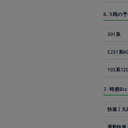
6. 5両の
301系
E231系8
103系12
7. 時差
快速丨九
通勤快速