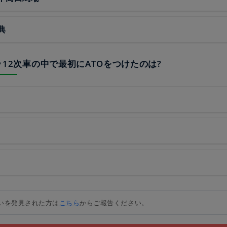
典
11･12次車の中で最初にATOをつけたのは?
いを発見された方は
こちら
からご報告ください。