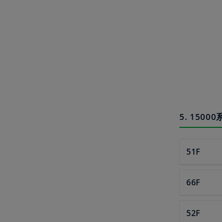
5. 15
51F
66F
52F