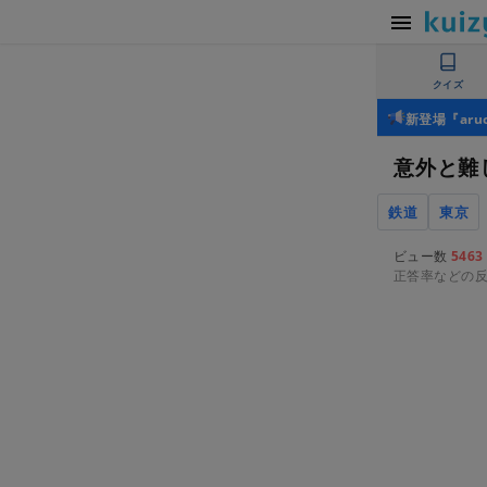
クイズ
新登場『ar
意外と難
鉄道
東京
ビュー数
5463
正答率などの