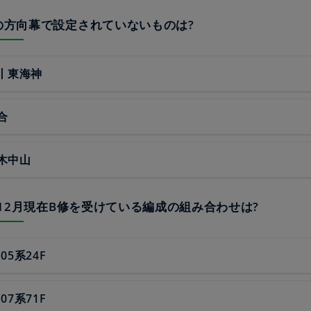
線の方向幕で設定されていないものは?
丨東海神
合
木中山
19年12月現在B修を受けている編成の組み合わせは?
･05系24F
･07系71F