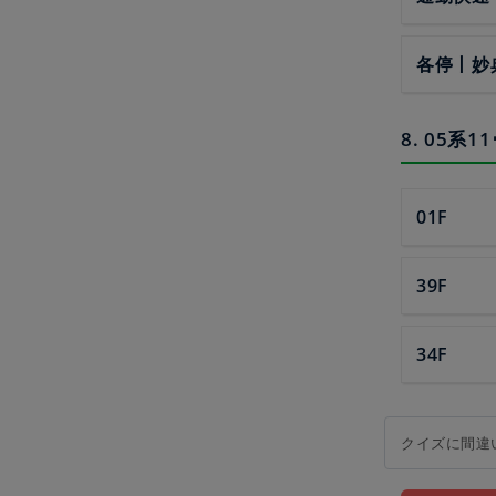
各停丨妙
8. 05系
01F
39F
34F
クイズに間違