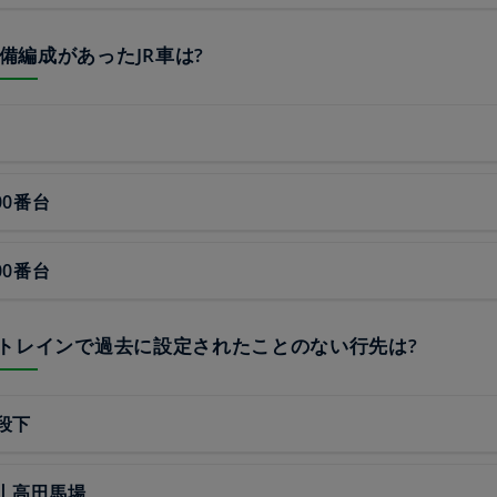
予備編成があったJR車は?
00番台
00番台
Bizトレインで過去に設定されたことのない行先は?
段下
丨高田馬場