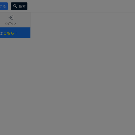
する
検索
ログイン
は
こちら
！