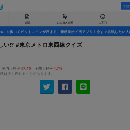
作成
診断
お絵描き診断
大喜利
uco』✨歩いてビットコインが貯まる、新感覚ポイ活アプリ！今すぐ挑戦したい人
しい!? #東京メトロ東西線クイズ
平均正答率
47.4%
全問正解率
4.7%
反映は少し遅れることがあります。