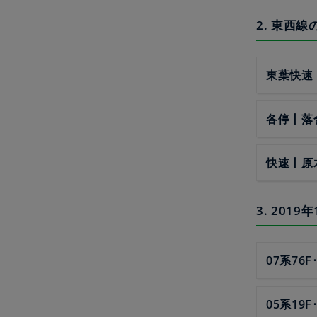
2. 東西
東葉快速
各停丨落
快速丨原
3. 20
07系76F
05系19F