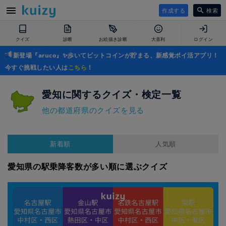
作成する
検索
クイズ
診断
お絵描き診断
大喜利
ログイン
新登場『aruco』✨歩いてビットコインが貯まる、新感覚ポイ活アプリ！
今すぐ挑戦したい人は
こちら
！
愛知に関するクイズ・検定一覧
他の都道府県のクイズを見る
新着順
人気順
愛知県の駅乗降客数が多い順に選ぶクイズ