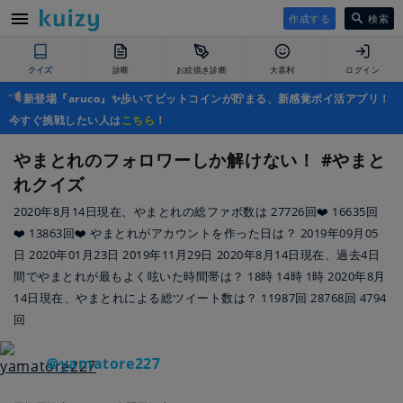
作成する
検索
クイズ
診断
お絵描き診断
大喜利
ログイン
新登場『aruco』✨歩いてビットコインが貯まる、新感覚ポイ活アプリ！
今すぐ挑戦したい人は
こちら
！
やまとれのフォロワーしか解けない！ #やまと
れクイズ
2020年8月14日現在、やまとれの総ファボ数は 27726回❤️ 16635回
❤️ 13863回❤️ やまとれがアカウントを作った日は？ 2019年09月05
日 2020年01月23日 2019年11月29日 2020年8月14日現在、過去4日
間でやまとれが最もよく呟いた時間帯は？ 18時 14時 1時 2020年8月
14日現在、やまとれによる総ツイート数は？ 11987回 28768回 4794
回
＠yamatore227