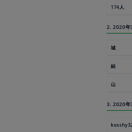
174人
2. 20
城
結
山
3. 202
kosshy3