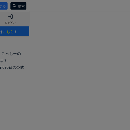
する
検索
ログイン
は
こちら
！
在、こっしーの
Dは？
Androidの公式