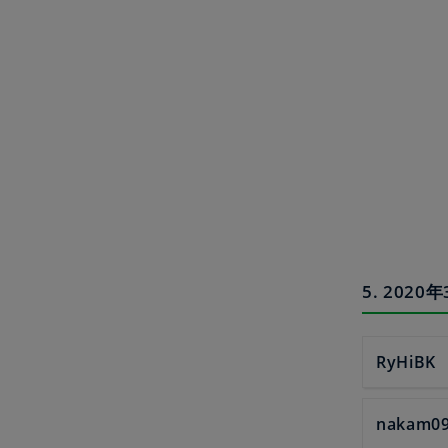
5. 20
RyHiBK
nakam0