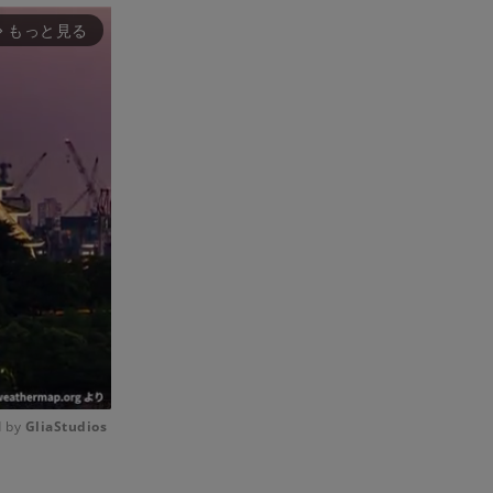
もっと見る
rward_ios
 by 
GliaStudios
Mute