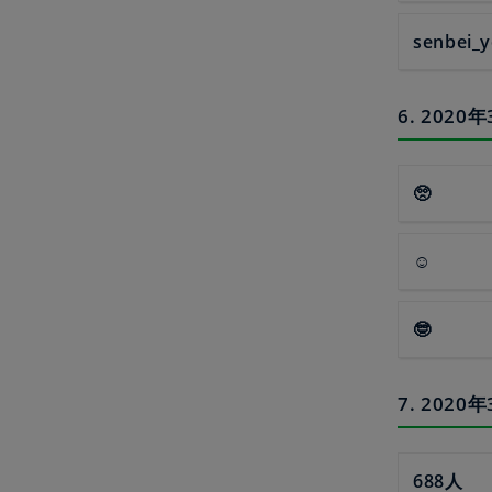
senbei_
6. 20
🥺
☺
🤓
7. 20
688人