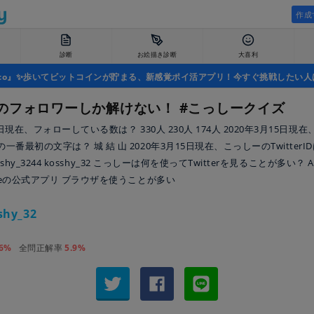
作成
診断
お絵描き診断
大喜利
uco』✨歩いてビットコインが貯まる、新感覚ポイ活アプリ！今すぐ挑戦したい人
のフォロワーしか解けない！ #こっしークイズ
5日現在、フォローしている数は？ 330人 230人 174人 2020年3月15日現
一番最初の文字は？ 城 結 山 2020年3月15日現在、こっしーのTwitterI
kosshy_3244 kosshy_32 こっしーは何を使ってTwitterを見ることが多い？ 
oneの公式アプリ ブラウザを使うことが多い
shy_32
.6%
全問正解率
5.9%