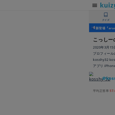
クイズ
新登場『ar
こっしー
2020年3月1
プロフィールの
kosshy32 
アプリ iPh
＠kos
平均正答率
57