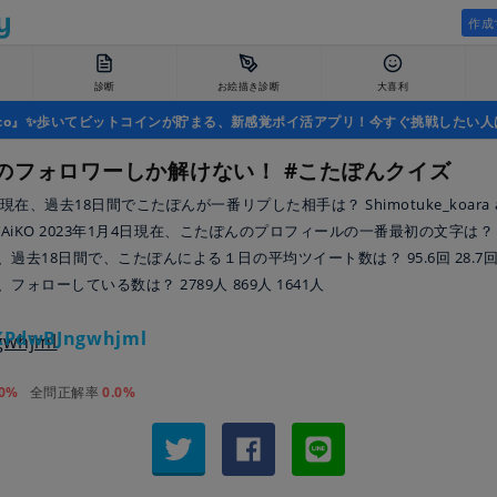
作成
診断
お絵描き診断
大喜利
uco』✨歩いてビットコインが貯まる、新感覚ポイ活アプリ！今すぐ挑戦したい人
のフォロワーしか解けない！ #こたぽんクイズ
日現在、過去18日間でこたぽんが一番リプした相手は？ Shimotuke_koara aru
1_TAiKO 2023年1月4日現在、こたぽんのプロフィールの一番最初の文字は？ c 
過去18日間で、こたぽんによる１日の平均ツイート数は？ 95.6回 28.7回 9.
フォローしている数は？ 2789人 869人 1641人
PdwBJngwhjml
.0%
全問正解率
0.0%