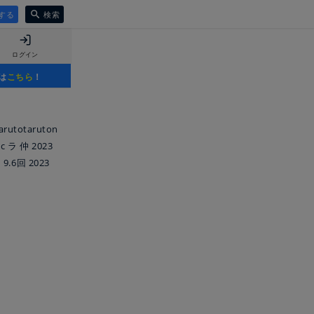
する
検索
ログイン
は
こちら
！
totaruton
ラ 仲 2023
6回 2023