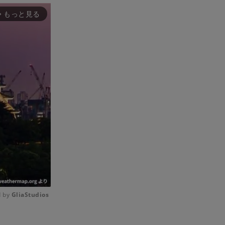
もっと見る
rward_ios
 by 
GliaStudios
Mute