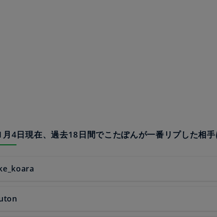
23年1月4日現在、過去18日間でこたぽんが一番リプした相
ke_koara
uton