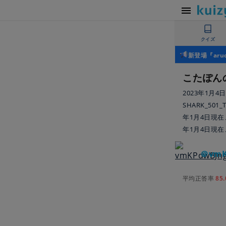
クイズ
新登場『ar
こたぽん
2023年1月4
SHARK_50
年1月4日現在、
年1月4日現在、
＠vmK
平均正答率
85