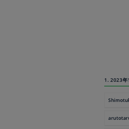
1. 20
Shimotu
arutotar