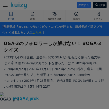
作成する
検索
クイズ
診断
お絵描き診断
大喜利
ログイン
新登場『aruco』✨歩いてビットコインが貯まる、新感覚ポイ活アプリ！
今すぐ挑戦したい人は
こちら
！
OGA-3のフォロワーしか解けない！ #OGA-3
クイズ
2023年1月25日現在、過去3日間でOGA-3が最もよく使った絵文字
は？ 👍 ‼ 👏 OGA-3がアカウントを作った日は？ 2020年09月24日
2020年08月23日 2020年11月16日 2023年1月25日現在、過去3日間
でOGA-3が一番リプした相手は？ haruusa_0815 lux6elsw
manori_prsk 2023年1月25日現在、過去3日間でOGA-3が最もよく呟
いた時間帯は？ 15時 14時 22時
＠OGA3_prsk