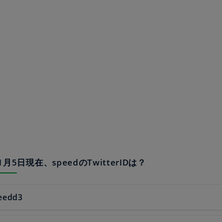
年1月5日現在、speedのTwitterIDは？
eedd3