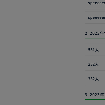
speeeee
speeeee
2. 202
531人
232人
332人
3. 20