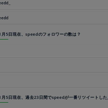
eedd_
eedd
3年1月5日現在、speedのフォロワーの数は？
23年1月5日現在、過去23日間でspeedが一番リツイートし