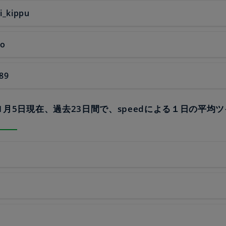
i_kippu
ko
89
23年1月5日現在、過去23日間で、speedによる１日の平均