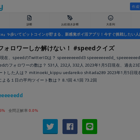
作成
診断
お絵描き診断
大喜利
uco』✨歩いてビットコインが貯まる、新感覚ポイ活アプリ！今すぐ挑戦したい人
のフォロワーしか解けない！ #speedクイズ
在、speedのTwitterIDは？ speeeeeeedd3 speeeeeeedd_ speeeeeee
edのフォロワーの数は？ 531人 232人 332人 2023年1月5日現在、過去23
た人は？ mitinoeki_kippu uedareiko shitada289 2023年1月5
による１日の平均ツイート数は？ 8.1回 4.1回 73.2回
eeeeeedd
.6%
全問正解率
0.0%