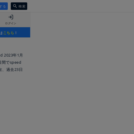
する
検索
ログイン
は
こちら
！
dd 2023年1月
日間でspeed
日現在、過去23日