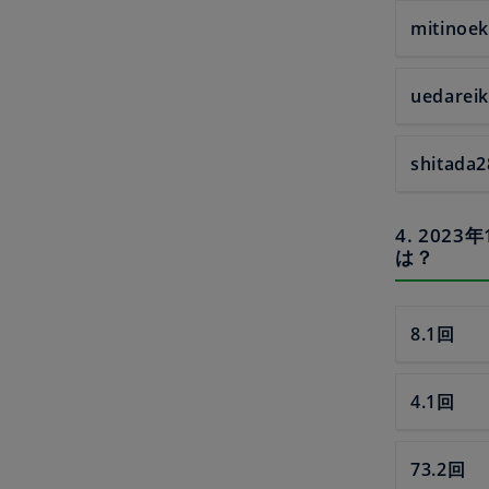
mitinoek
uedarei
shitada2
4. 20
は？
8.1回
4.1回
73.2回