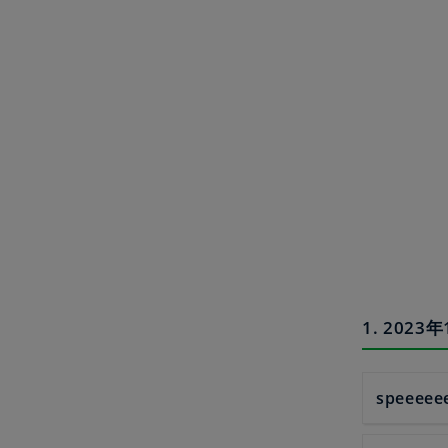
1. 2023
speeeee