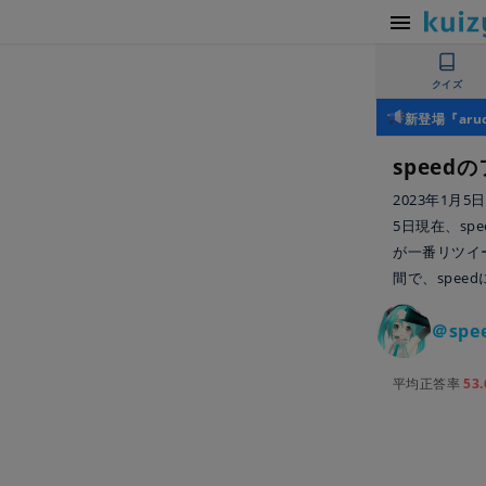
クイズ
新登場『ar
speed
2023年1月5日現
5日現在、spe
が一番リツイートし
間で、speed
＠spe
平均正答率
53