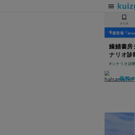
クイズ
新登場『ar
鱶鰭書房
ナリオ診
#シナリオ診
新規×h