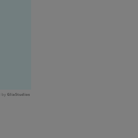
 by 
GliaStudios
Mute