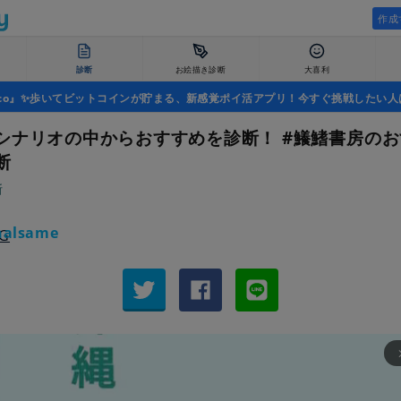
作成
診断
お絵描き診断
大喜利
uco』✨歩いてビットコインが貯まる、新感覚ポイ活アプリ！今すぐ挑戦したい人
シナリオの中からおすすめを診断！ #鱶鰭書房の
断
断
alsame
arrow_fo