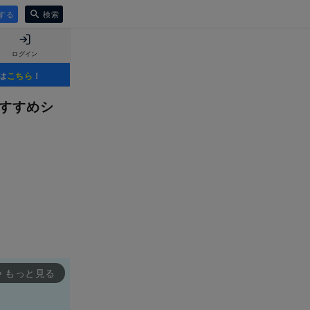
する
検索
ログイン
は
こちら
！
おすすめシ
もっと見る
rward_ios