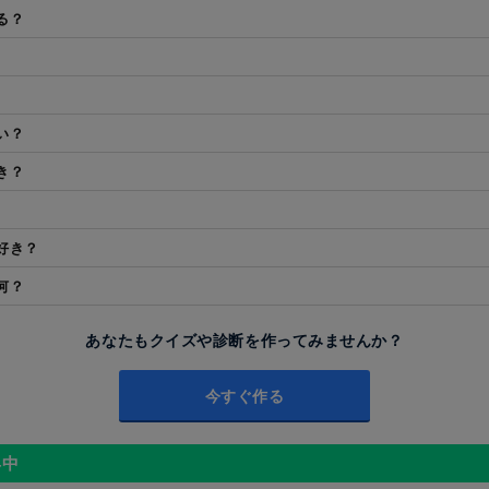
る？
い？
き？
好き？
何？
あなたもクイズや診断を作ってみませんか？
今すぐ作る
昇中