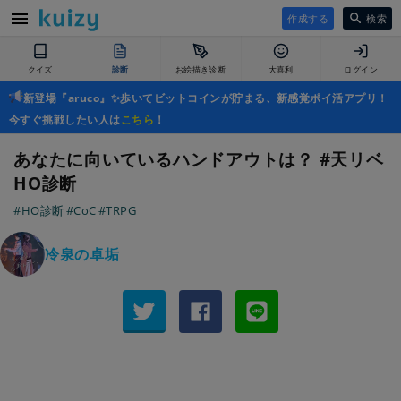
作成する
検索
クイズ
診断
お絵描き診断
大喜利
ログイン
新登場『aruco』✨歩いてビットコインが貯まる、新感覚ポイ活アプリ！
今すぐ挑戦したい人は
こちら
！
あなたに向いているハンドアウトは？ #天リベ
HO診断
#HO診断
#CoC
#TRPG
冷泉の卓垢