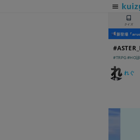
クイズ
新登場『ar
#ASTER
#TRPG
#HO
れぐ