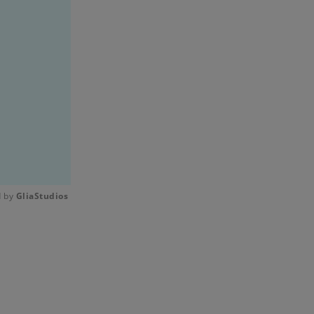
 by 
GliaStudios
Mute