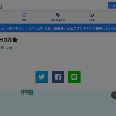
作成
診断
お絵描き診断
大喜利
uco』✨歩いてビットコインが貯まる、新感覚ポイ活アプリ！今すぐ挑戦したい人
_HO診断
診断
#CoC
arrow_fo