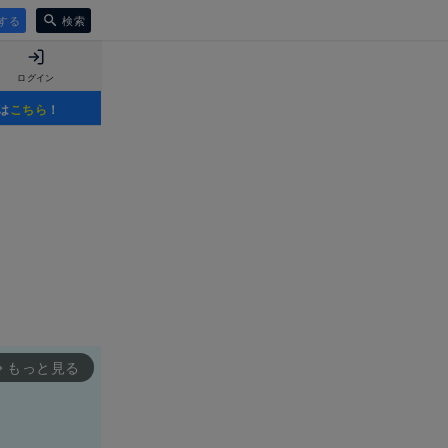
する
検索
ログイン
は
こちら
！
もっと見る
rward_ios