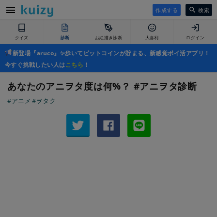
作成する
検索
クイズ
診断
お絵描き診断
大喜利
ログイン
新登場『aruco』✨歩いてビットコインが貯まる、新感覚ポイ活アプリ！
今すぐ挑戦したい人は
こちら
！
あなたのアニヲタ度は何%？ #アニヲタ診断
#アニメ
#ヲタク