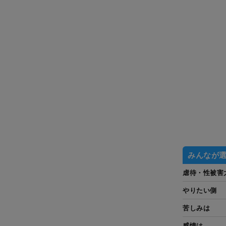
みんなが
虐待・性被害
やりたい側
苦しみは
感情は