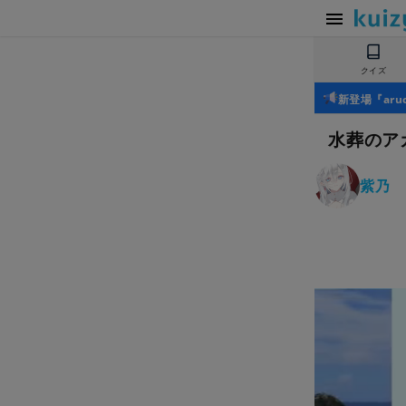
クイズ
新登場『ar
水葬のア
紫乃