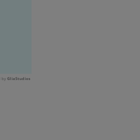
 by 
GliaStudios
Mute