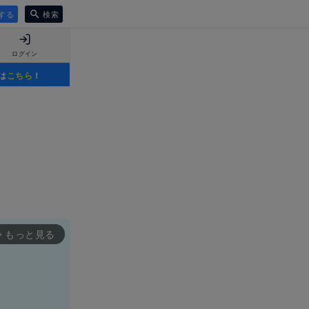
する
検索
ログイン
は
こちら
！
もっと見る
rward_ios