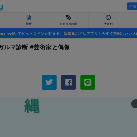
作成
診断
お絵描き診断
大喜利
uco』✨歩いてビットコインが貯まる、新感覚ポイ活アプリ！今すぐ挑戦したい人
ガルマ診断 #芸術家と偶像
arrow_fo