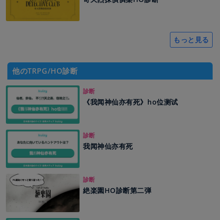
もっと見る
他のTRPG/HO診断
診断
《我闻神仙亦有死》ho位测试
診断
我闻神仙亦有死
診断
絶楽園HO診断第二弾