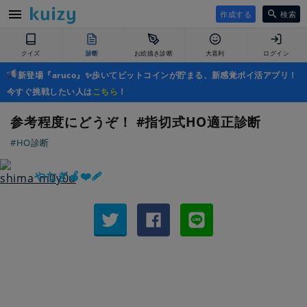
作成する
検索
クイズ
診断
お絵描き診断
大喜利
ログイン
新登場『aruco』✨歩いてビットコインが貯まる、新感覚ポイ活アプリ！
今すぐ挑戦したい人は
こちら
！
参考程度にどうぞ！ #指切式HO適正診断
#HO診断
やなぎ🍎❤️‍🩹