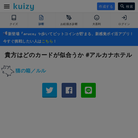
作成する
検索
クイズ
診断
お絵描き診断
大喜利
ログイン
新登場『aruco』✨歩いてビットコインが貯まる、新感覚ポイ活アプリ！
今すぐ挑戦したい人は
こちら
！
貴方はどのカードが似合うか #アルカナホテル
猫の箱／ルル