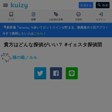
作成する
検索
クイズ
診断
お絵描き診断
大喜利
ログイン
新登場『aruco』✨歩いてビットコインが貯まる、新感覚ポイ活アプリ！
今すぐ挑戦したい人は
こちら
！
貴方はどんな探偵がいい？ #イェスタ探偵団
猫の箱／ルル