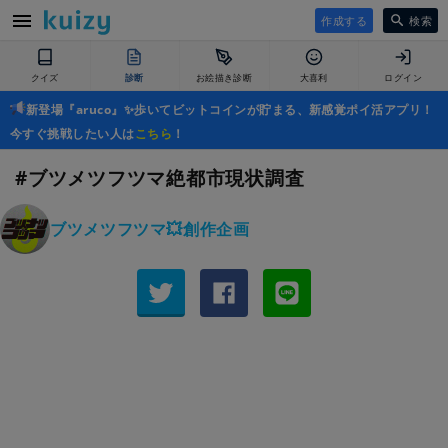
作成する
検索
クイズ
診断
お絵描き診断
大喜利
ログイン
新登場『aruco』✨歩いてビットコインが貯まる、新感覚ポイ活アプリ！
今すぐ挑戦したい人は
こちら
！
#ブツメツフツマ絶都市現状調査
ブツメツフツマ💥創作企画