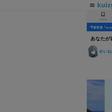
クイズ
新登場『ar
あなたが
めいね