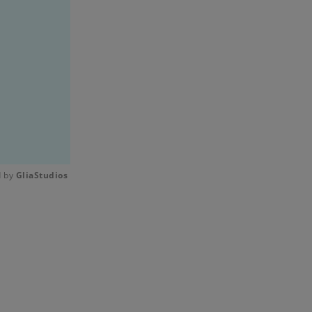
 by 
GliaStudios
Mute