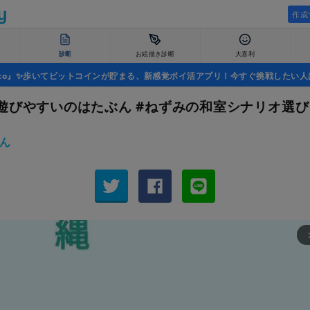
作成
診断
お絵描き診断
大喜利
uco』✨歩いてビットコインが貯まる、新感覚ポイ活アプリ！今すぐ挑戦したい人
遊びやすいのはたぶん #ねずみの和室シナリオ選び
ん
arrow_fo