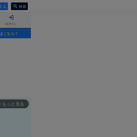
する
検索
ログイン
は
こちら
！
もっと見る
rward_ios