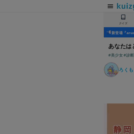
クイズ
新登場『ar
あなたは
#美少女
#診
ろくも