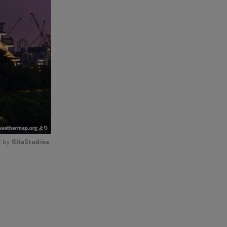
 by 
GliaStudios
Mute