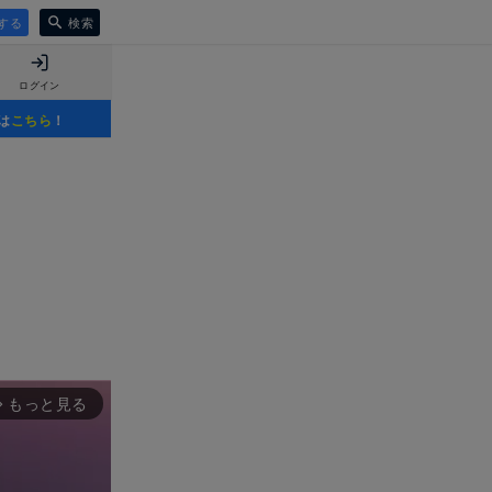
する
検索
ログイン
は
こちら
！
もっと見る
rward_ios