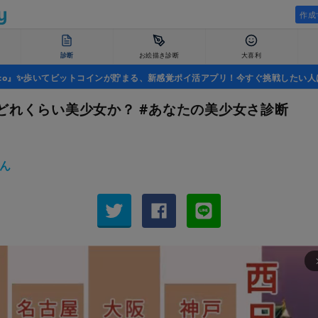
作成
診断
お絵描き診断
大喜利
uco』✨歩いてビットコインが貯まる、新感覚ポイ活アプリ！今すぐ挑戦したい人
どれくらい美少女か？ #あなたの美少女さ診断
断
ん
arrow_fo