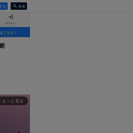
する
検索
ログイン
は
こちら
！
断
もっと見る
rward_ios