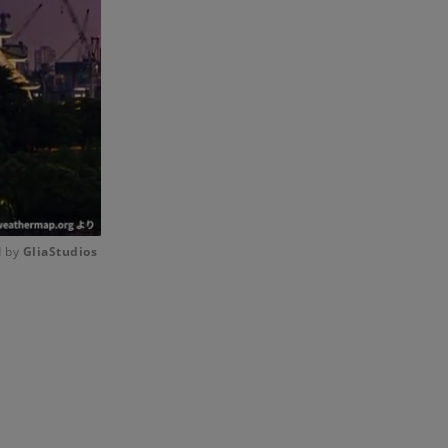
 by 
GliaStudios
Mute