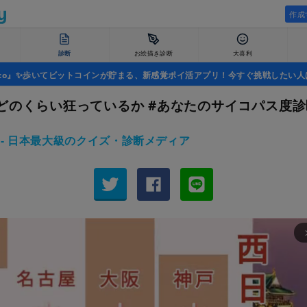
作成
診断
お絵描き診断
大喜利
uco』✨歩いてビットコインが貯まる、新感覚ポイ活アプリ！今すぐ挑戦したい人
どのくらい狂っているか #あなたのサイコパス度診
zy - 日本最大級のクイズ・診断メディア
arrow_fo