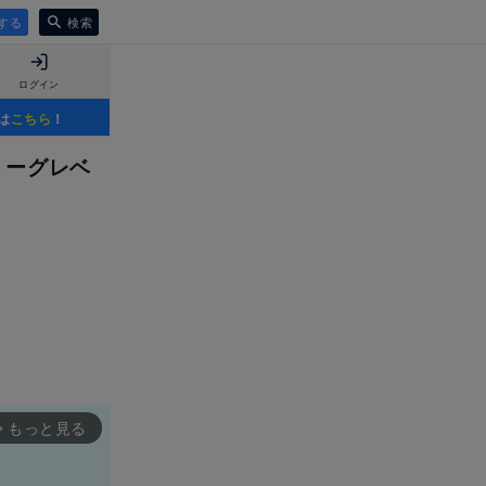
する
検索
ログイン
は
こちら
！
リーグレベ
もっと見る
rward_ios