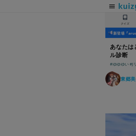
クイズ
新登場『ar
あなたは
ル診断
#ゆゆゆい
#J
東郷美