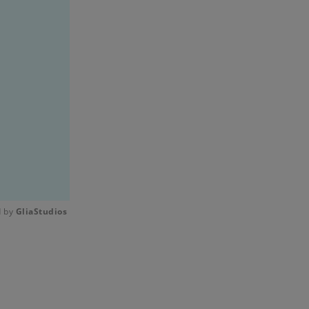
 by 
GliaStudios
Mute