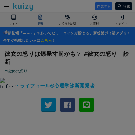
作成する
検索
クイズ
診断
お絵描き診断
大喜利
ログイン
新登場『aruco』✨歩いてビットコインが貯まる、新感覚ポイ活アプリ！
今すぐ挑戦したい人は
こちら
！
彼女の怒りは爆発寸前かも？ #彼女の怒り 診
断
#彼女の怒り
トライフィール@心理学診断開発者