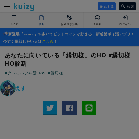
作成する
検索
クイズ
診断
お絵描き診断
大喜利
ログイン
新登場『aruco』✨歩いてビットコインが貯まる、新感覚ポイ活アプリ！
今すぐ挑戦したい人は
こちら
！
あなたに向いている「縁切様」のHO #縁切様
HO診断
#クトゥルフ神話TRPG
#縁切様
えす