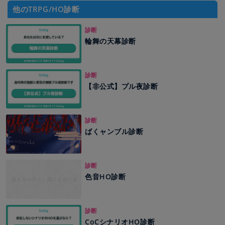
他のTRPG/HO診断
診断
輪舞の天幕診断
診断
【非公式】プル夜診断
診断
ばくャンブル診断
診断
色音HO診断
診断
CoCシナリオHO診断