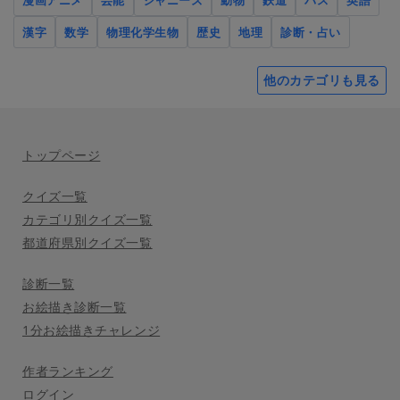
漫画アニメ
芸能
ジャニーズ
動物
鉄道
バス
英語
漢字
数学
物理化学生物
歴史
地理
診断・占い
他のカテゴリも見る
トップページ
クイズ一覧
カテゴリ別クイズ一覧
都道府県別クイズ一覧
診断一覧
お絵描き診断一覧
1分お絵描きチャレンジ
作者ランキング
ログイン