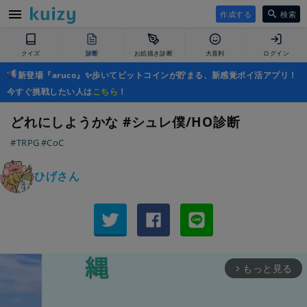
作成する
検索
クイズ
診断
お絵描き診断
大喜利
ログイン
新登場『aruco』✨歩いてビットコインが貯まる、新感覚ポイ活アプリ！
今すぐ挑戦したい人は
こちら
！
どれにしようかな #シュレ僕/HO診断
#TRPG
#CoC
ひげさん
もっと見る
arrow_forward_ios