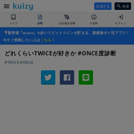
作成する
検索
クイズ
診断
お絵描き診断
大喜利
ログイン
新登場『aruco』✨歩いてビットコインが貯まる、新感覚ポイ活アプリ！
今すぐ挑戦したい人は
こちら
！
どれくらいTWICEが好きか #ONCE度診断
#TWICE
#ONCE