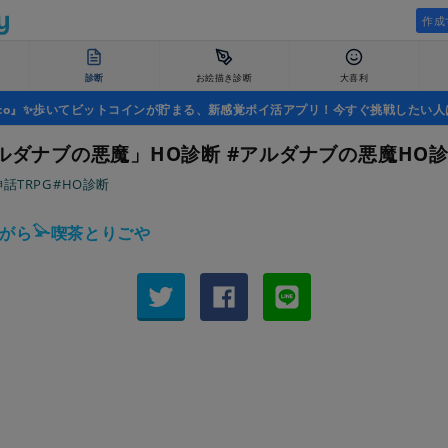
作成
診断
お絵描き診断
大喜利
uco』✨歩いてビットコインが貯まる、新感覚ポイ活アプリ！今すぐ挑戦したい人
アルダナブの悪魔」HO診断 #アルダナブの悪魔HO
話TRPG
#HO診断
がら𓅪喫茶とりごや