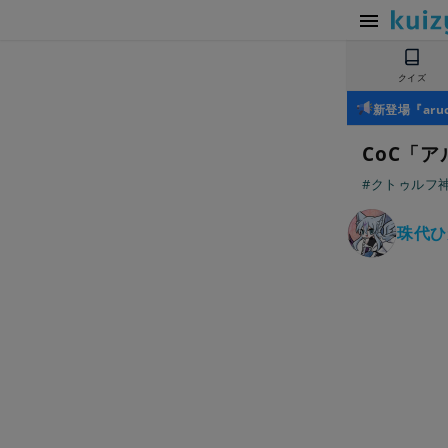
クイズ
新登場『ar
CoC「
#クトゥルフ神
珠代ひ