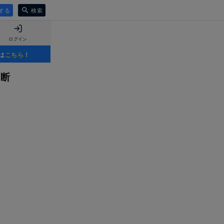
する
検索
ログイン
は
こちら
！
診断