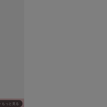
もっと見る
rward_ios