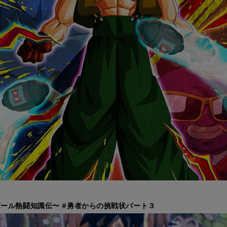
ール熱闘知識伝〜 #勇者からの挑戦状パート３