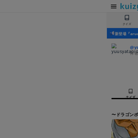
クイズ
新登場『ar
@y
作
クイズ
〜ドラゴンボ