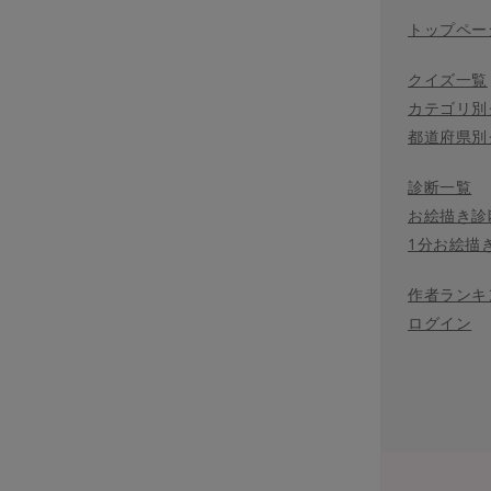
トップペー
クイズ一覧
カテゴリ別
都道府県別
診断一覧
お絵描き診
1分お絵描
作者ランキ
ログイン