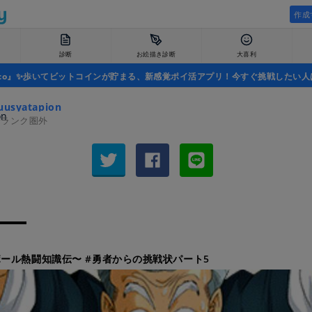
作成
診断
お絵描き診断
大喜利
uco』✨歩いてビットコインが貯まる、新感覚ポイ活アプリ！今すぐ挑戦したい人
uusyatapion
者ランク圏外
ール熱闘知識伝〜 #勇者からの挑戦状パート5