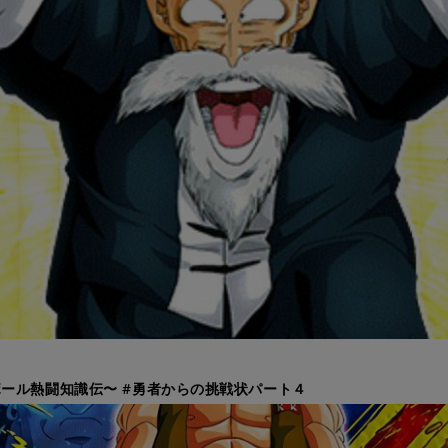
ール熱闘知識伝〜 #勇者からの挑戦状パート４