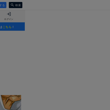
する
検索
ログイン
は
こちら
！