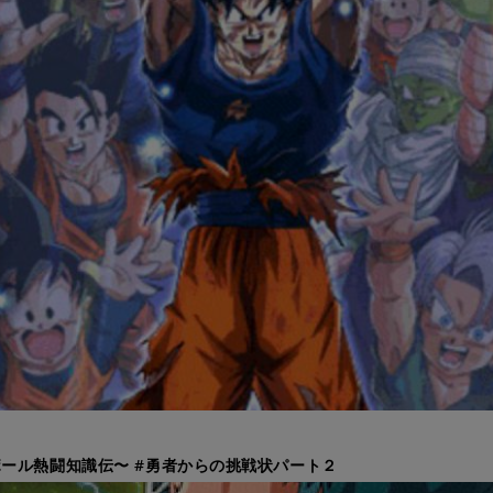
ール熱闘知識伝〜 #勇者からの挑戦状パート２