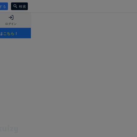
する
検索
ログイン
は
こちら
！