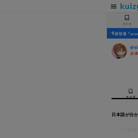
クイズ
新登場『ar
@si
全体
クイズ
日本語が分か