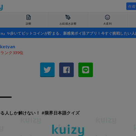
作成
診断
お絵描き診断
大喜利
uco』✨歩いてビットコインが貯まる、新感覚ポイ活アプリ！今すぐ挑戦したい人
ketyan
ランク339位
る人しか解けない！ #限界日本語クイズ