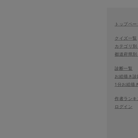
トップペー
クイズ一覧
カテゴリ別
都道府県別
診断一覧
お絵描き診
1分お絵描
作者ランキ
ログイン