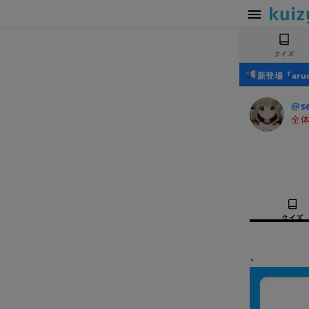
クイズ
新登場『ar
@se
全体
クイズ
、