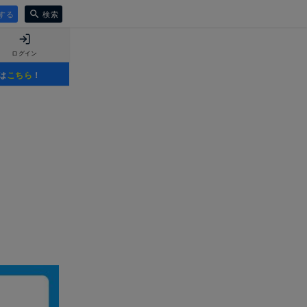
する
検索
ログイン
は
こちら
！