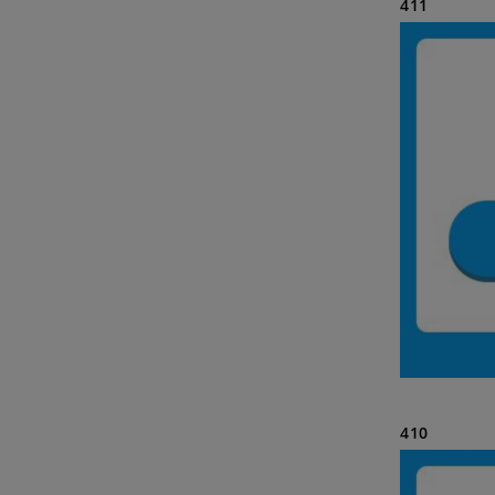
411
410