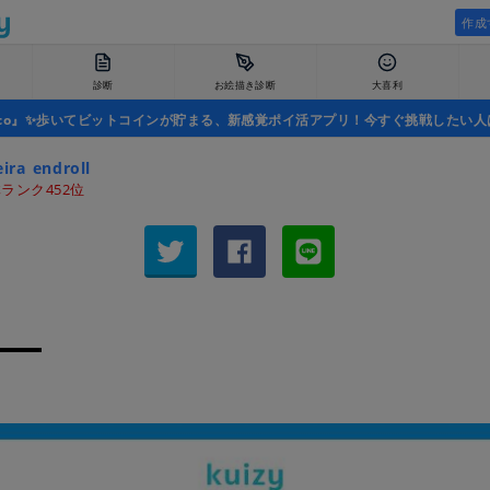
作成
診断
お絵描き診断
大喜利
uco』✨歩いてビットコインが貯まる、新感覚ポイ活アプリ！今すぐ挑戦したい人
ira_endroll
ランク452位