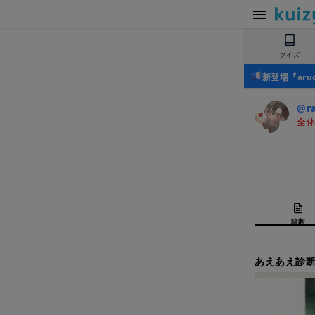
クイズ
新登場『ar
@ra
全体
診断
あえあえ診