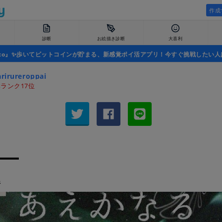
作成
診断
お絵描き診断
大喜利
uco』✨歩いてビットコインが貯まる、新感覚ポイ活アプリ！今すぐ挑戦したい人
rirureroppai
ランク17位
断