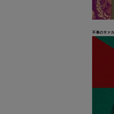
不辜のサァカ