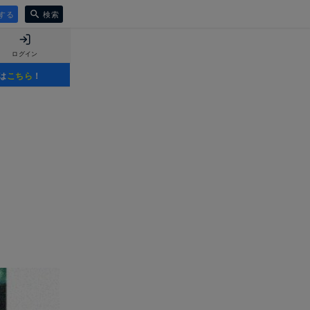
する
検索
ログイン
は
こちら
！