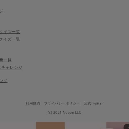
ジ
クイズ一覧
クイズ一覧
断一覧
きチャレンジ
ング
利用規約
プライバシーポリシー
公式Twitter
(c) 2021 Nooon LLC
arrow_fo