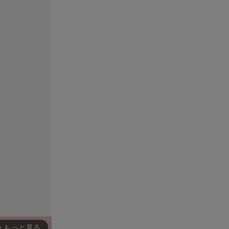
もっと見る
rward_ios