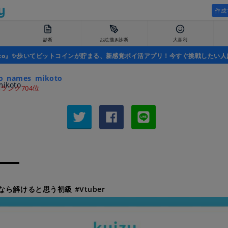
作成
診断
お絵描き診断
大喜利
uco』✨歩いてビットコインが貯まる、新感覚ポイ活アプリ！今すぐ挑戦したい人
o_names_mikoto
ランク704位
ら解けると思う初級 #Vtuber