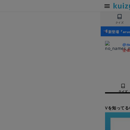
クイズ
新登場『ar
@n
全体
クイズ
Vを知ってるな