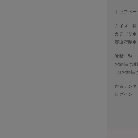
トップペー
クイズ一覧
カテゴリ別
都道府県別
診断一覧
お絵描き診
1分お絵描
作者ランキ
ログイン