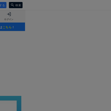
する
検索
ログイン
は
こちら
！