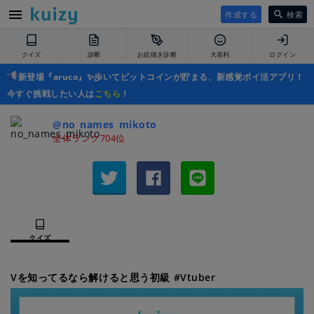
作成する
検索
クイズ
診断
お絵描き診断
大喜利
ログイン
新登場『aruco』✨歩いてビットコインが貯まる、新感覚ポイ活アプリ！
今すぐ挑戦したい人は
こちら
！
@no_names_mikoto
全体ランク704位
クイズ
Vを知ってるなら解けると思う初級 #Vtuber