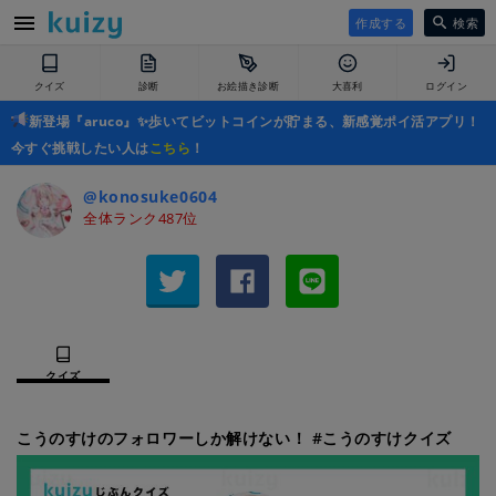
作成する
検索
クイズ
診断
お絵描き診断
大喜利
ログイン
新登場『aruco』✨歩いてビットコインが貯まる、新感覚ポイ活アプリ！
今すぐ挑戦したい人は
こちら
！
@konosuke0604
全体ランク487位
クイズ
こうのすけのフォロワーしか解けない！ #こうのすけクイズ