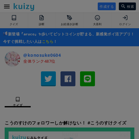
作成する
検索
クイズ
診断
お絵描き診断
大喜利
ログイン
新登場『aruco』✨歩いてビットコインが貯まる、新感覚ポイ活アプリ！
今すぐ挑戦したい人は
こちら
！
@konosuke0604
全体ランク487位
クイズ
こうのすけのフォロワーしか解けない！ #こうのすけクイズ