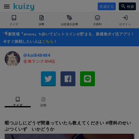
作成する
検索
クイズ
診断
お絵描き診断
大喜利
ログイン
新登場『aruco』✨歩いてビットコインが貯まる、新感覚ポイ活アプリ！
今すぐ挑戦したい人は
こちら
！
@kai848484
全体ランク304位
クイズ
診断
暇つぶしにどうぞ間違っていたら教えてください #理科のせい
ぶつくいず いかどうか