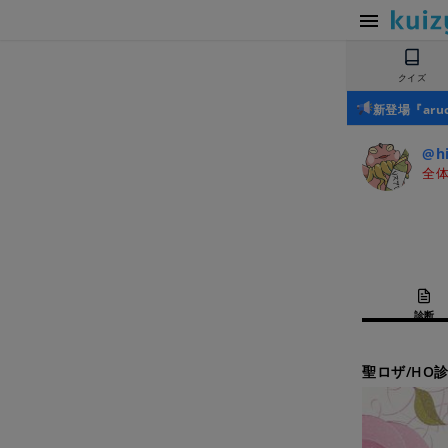
クイズ
新登場『ar
@hi
全体
診断
聖ロザ/HO