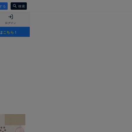
する
検索
ログイン
は
こちら
！