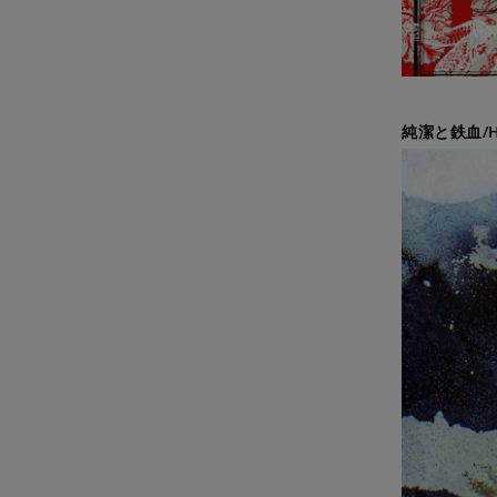
純潔と鉄血/