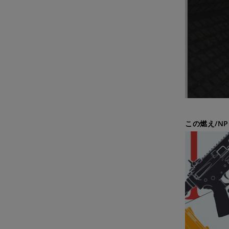
この燃え/N