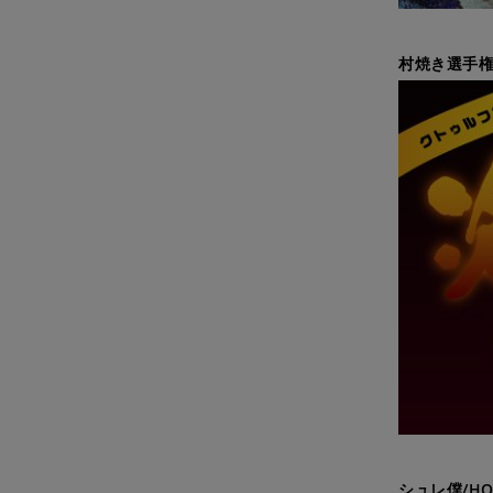
村焼き選手権
シュレ僕/H