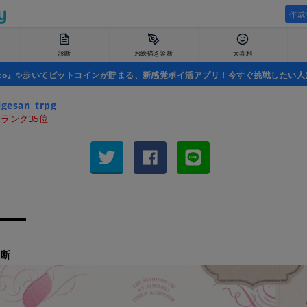
作成
診断
お絵描き診断
大喜利
uco』✨歩いてビットコインが貯まる、新感覚ポイ活アプリ！今すぐ挑戦したい人
gesan_trpg
ランク35位
診断