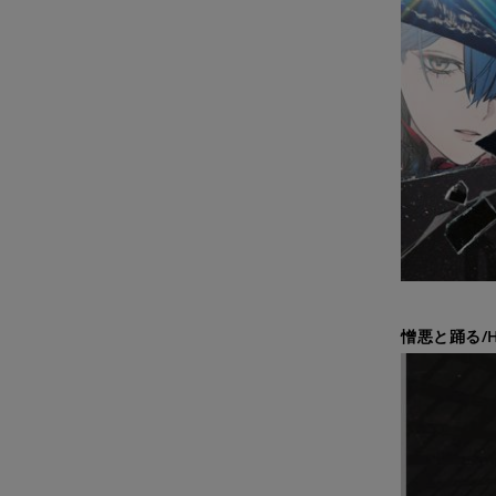
憎悪と踊る/