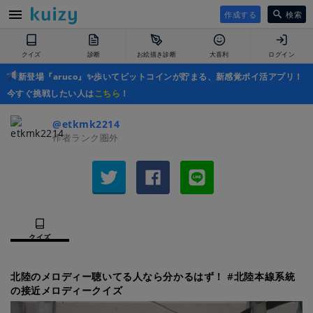
作成する
検索
クイズ
診断
お絵描き診断
大喜利
ログイン
新登場『aruco』✨歩いてビットコインが貯まる、新感覚ポイ活アプリ！
今すぐ挑戦したい人は
こちら
！
@etkmk2214
作者ランク圏外
クイズ
北陸のメロディー聴いてる人なら分かるはず！ #北陸本線系統
の接近メロディークイズ