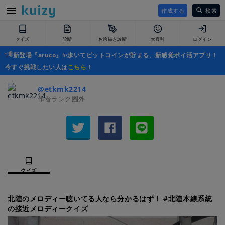
作成する
検索
クイズ
診断
お絵描き診断
大喜利
ログイン
新登場『aruco』✨歩いてビットコインが貯まる、新感覚ポイ活アプリ！
今すぐ挑戦したい人は
こちら
！
@etkmk2214
作者ランク圏外
クイズ
北陸のメロディー聴いてる人なら分かるはず！ #北陸本線系統
の接近メロディークイズ