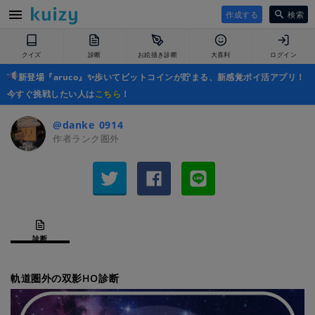
作成する
検索
クイズ
診断
お絵描き診断
大喜利
ログイン
新登場『aruco』✨歩いてビットコインが貯まる、新感覚ポイ活アプリ！
今すぐ挑戦したい人は
こちら
！
@danke_0914_
作者ランク圏外
診断
軌道圏外の双影HO診断