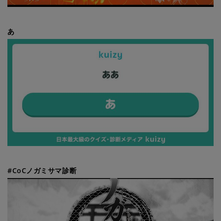
あ
#CoCノガミサマ診断