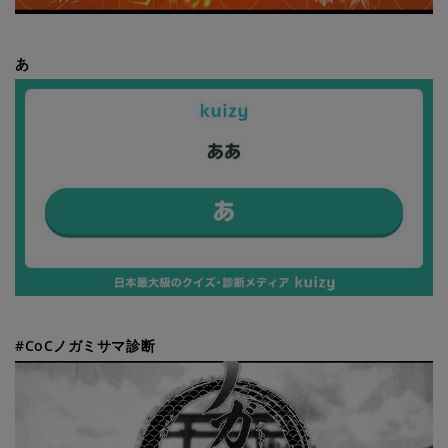
あ
#CoCノガミサマ診断