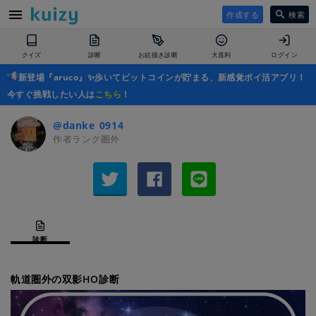
作成する
検索
クイズ
診断
お絵描き診断
大喜利
ログイン
新登場『aruco』✨歩いてビットコインが貯まる、新感覚ポイ活アプリ！
今すぐ挑戦したい人は
こちら
！
@danke_0914_
作者ランク圏外
診断
軌道圏外の双影HO診断